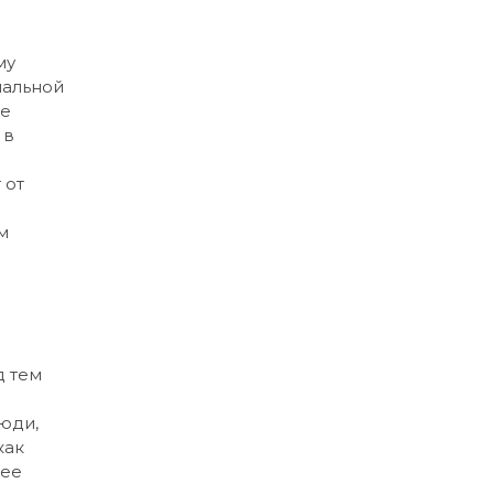
му
нальной
е
 в
 от
м
д тем
юди,
как
 ее