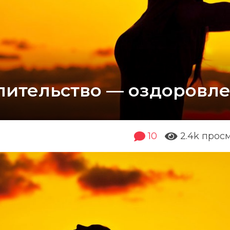
ительство — оздоровле
10
2.4k
прос