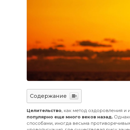
Содержание
Целительство
, как метод оздоровления и
популярно еще много веков назад.
Однако
способами, иногда весьма противоречивым
кровопускания, где существовал риск зан