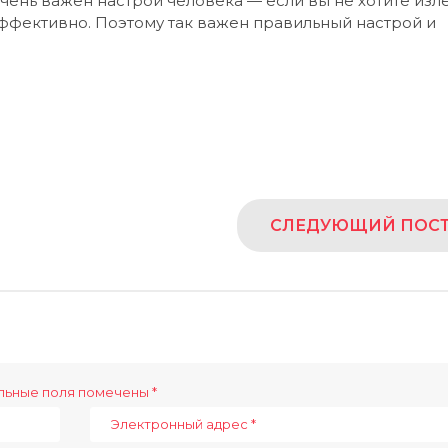
чень важен настрой человека — если вы не хотите изл
ффективно. Поэтому так важен правильный настрой и
СЛЕДУЮЩИЙ ПОС
льные поля помечены
*