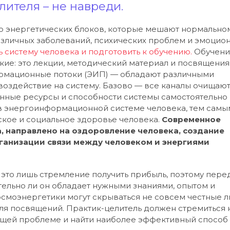
ителя – не навреди.
ло энергетических блоков, которые мешают нормально
азличных заболеваний, психических проблем и эмоцио
 систему человека и подготовить к обучению.
Обучени
кие: это лекции, методический материал и посвящения
рмационные потоки (ЭИП) — обладают различными
оздействие на систему. Базово — все каналы очищают
енные ресурсы и способности системы самостоятельно
в энергоинформационной системе человека, тем самы
ское и социальное здоровье человека.
Современное
, направлено на оздоровление человека, создание
рганизации связи между человеком и энергиями
 это лишь стремление получить прибыль, поэтому пере
вительно ли он обладает нужными знаниями, опытом и
смоэнергетики могут скрываться не совсем честные л
для посвящений. Практик-целитель должен стремиться 
ющей проблеме и найти наиболее эффективный способ