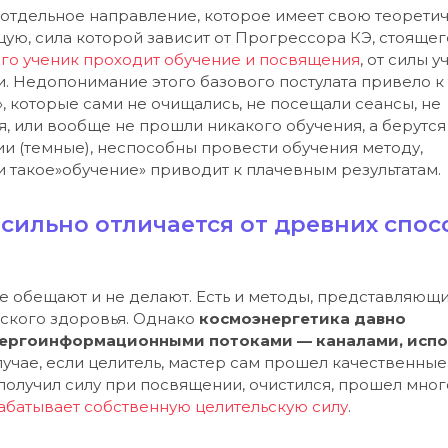
, отдельное направление, которое имеет свою теорети
щую, сила которой зависит от Прогрессора КЭ, стоящег
ого ученик проходит обучение и посвящения
, от силы у
и. Недопонимание этого базового постулата привело к 
, которые сами не очищались, не посещали сеансы, не
, или вообще не прошли никакого обучения, а берутся
и (темные), неспособны провести обучения методу,
 такое»обучение» приводит к плачевным результатам.
сильно отличается от древних спос
ые обещают и не делают. Есть и методы, представляющ
еского здоровья. Однако
космоэнергетика давно
энергоинформационными потоками — каналами, испо
случае, если целитель, мастер сам прошел качественные
 получил силу при посвящении, очистился, прошел мног
абатывает собственную целительскую силу
.