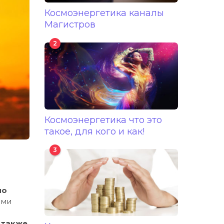
Космоэнергетика каналы
Магистров
2
Космоэнергетика что это
такое, для кого и как!
3
ло
ыми
 также