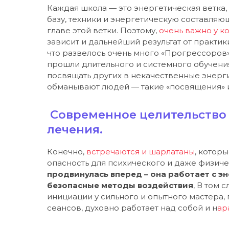
Каждая школа — это энергетическая ветка
базу, техники и энергетическую составляю
главе этой ветки. Поэтому,
очень важно у к
зависит и дальнейший результат от практик
что развелось очень много «Прогрессоров»
прошли длительного и системного обучения
посвящать других в некачественные энерги
обманывают людей — такие «посвящения» и
Современное целительство 
лечения.
Конечно,
встречаются и шарлатаны
, котор
опасность для психического и даже физич
продвинулась вперед – она работает с 
безопасные методы воздействия
, В том 
инициации у сильного и опытного мастера,
сеансов, духовно работает над собой и н
ар