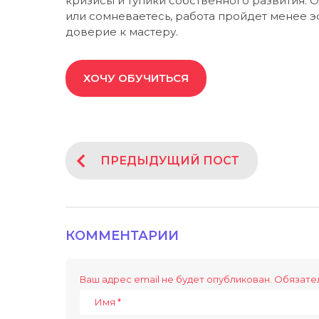
кризисы и тупики собственного развития. О
или сомневаетесь, работа пройдет менее э
доверие к мастеру.
ХОЧУ ОБУЧИТЬСЯ
P
ПРЕДЫДУЩИЙ ПОСТ
o
s
t
P
КОММЕНТАРИИ
a
g
Ваш адрес email не будет опубликован.
Обязате
i
n