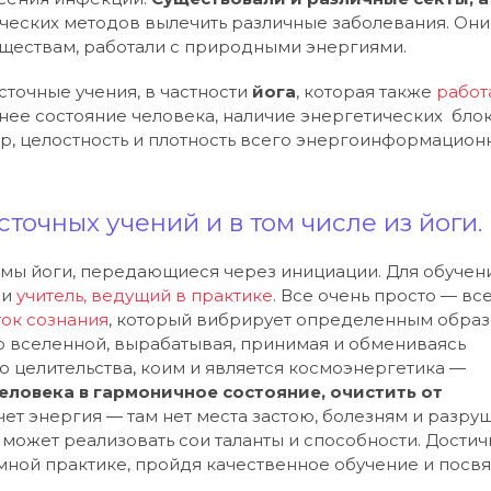
ческих методов вылечить различные заболевания. Они
ществам, работали с природными энергиями.
точные учения, в частности
йога
, которая также
работ
нее состояние человека, наличие энергетических блок
кр, целостность и плотность всего энергоинформацион
точных учений и в том числе из йоги.
мы йоги, передающиеся через инициации. Для обучен
 и
учитель, ведущий в практике
. Все очень просто — вс
ток сознания
, который вибрирует определенным образ
о вселенной, вырабатывая, принимая и обмениваясь
 целительства, коим и является космоэнергетика —
ловека в гармоничное состояние, очистить от
чет энергия — там нет места застою, болезням и разру
 может реализовать сои таланты и способности. Достич
мной практике, пройдя качественное обучение и посв