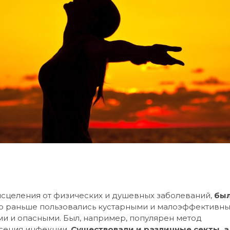
 исцеления от физических и душевных заболеваний,
бы
 раньше пользовались кустарными и малоэффективн
и и опасными. Был, например, популярен метод
есения инфекции.
Существовали и различные секты, а