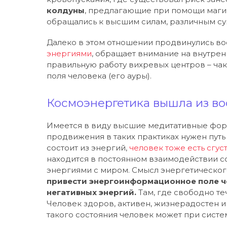
колдуны
, предлагающие при помощи маги
обращались к высшим силам, различным су
Далеко в этом отношении продвинулись вос
энергиями
, обращает внимание на внутрен
правильную работу вихревых центров – ча
поля человека (его ауры).
Космоэнергетика вышла из вос
Имеется в виду высшие медитативные фор
продвижения в таких практиках нужен путь
состоит из энергий,
человек тоже есть сгус
находится в постоянном взаимодействии с
энергиями с миром. Смысл энергетического
привести энергоинформационное поле че
негативных энергий.
Там, где свободно те
Человек здоров, активен, жизнерадостен и
такого состояния человек может при систе