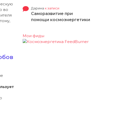
ческую
Дарина
к записи
о во
Саморазвитие при
чителя
помощи космоэнергетики
тому,
Мои фиды
обов
ие
льзует
о