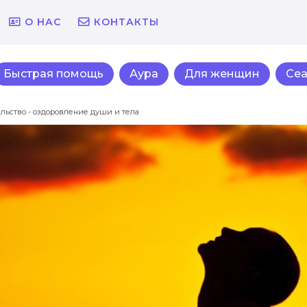
О НАС
КОНТАКТЫ
Быстрая помощь
Аура
Для женщин
Се
ьство - оздоровление души и тела