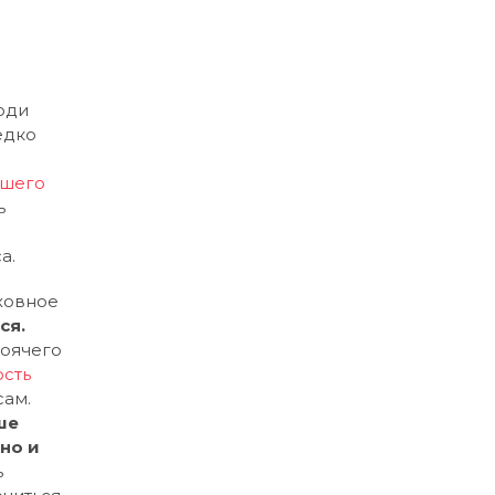
люди
едко
йшего
ь
а.
ховное
ся.
тоячего
ость
сам.
ше
но и
ь