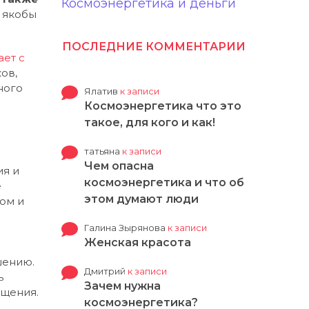
Космоэнергетика и деньги
 якобы
ПОСЛЕДНИЕ КОММЕНТАРИИ
ает с
ов,
ного
Ялатив
к записи
Космоэнергетика что это
такое, для кого и как!
татьяна
к записи
Чем опасна
ия и
космоэнергетика и что об
е
этом думают люди
ом и
Галина Зырянова
к записи
Женская красота
шению.
Дмитрий
к записи
ь
Зачем нужна
ящения.
космоэнергетика?