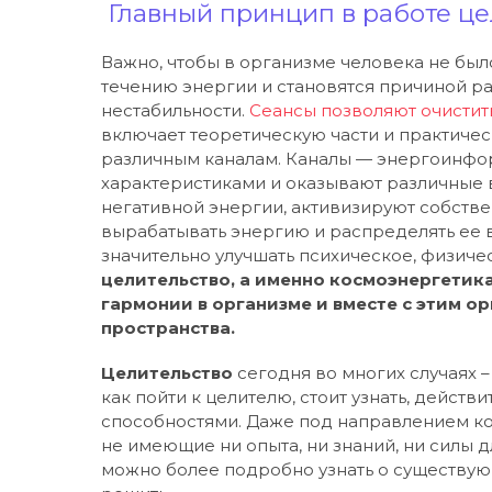
Главный принцип в работе цел
Важно, чтобы в организме человека не бы
течению энергии и становятся причиной р
нестабильности.
Сеансы позволяют очистить
включает теоретическую части и практичес
различным каналам. Каналы — энергоинфо
характеристиками и оказывают различные в
негативной энергии, активизируют собств
вырабатывать энергию и распределять ее 
значительно улучшать психическое, физиче
целительство, а именно космоэнергетика
гармонии в организме и вместе с этим о
пространства.
Целительство
сегодня во многих случаях –
как пойти к целителю, стоит узнать, дейст
способностями. Даже под направлением ко
не имеющие ни опыта, ни знаний, ни силы 
можно более подробно узнать о существу