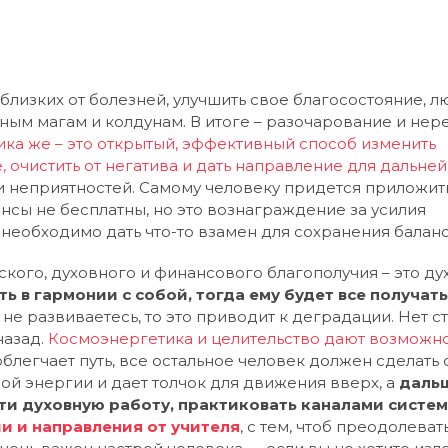
 близких от болезней, улучшить свое благосостояние, 
ным магам и колдунам. В итоге – разочарование и нер
ка же – это открытый, эффективный способ изменить
е, очистить от негатива и дать направление для дальне
 и неприятностей. Самому человеку придется приложит
ансы не бесплатны, но это вознаграждение за усилия
то необходимо дать что-то взамен для сохранения баланс
кого, духовного и финансового благополучия – это ду
 в гармонии с собой, тогда ему будет все получать
 не развиваетесь, то это приводит к деградации. Нет с
назад.
Космоэнергетика и целительство дают возможн
облегчает путь, все остальное человек должен сделать 
ой энергии и дает толчок для движения вверх, а
даль
ти духовную работу, практиковать каналами систем
и и направления от учителя
, с тем, чтоб преодолеват