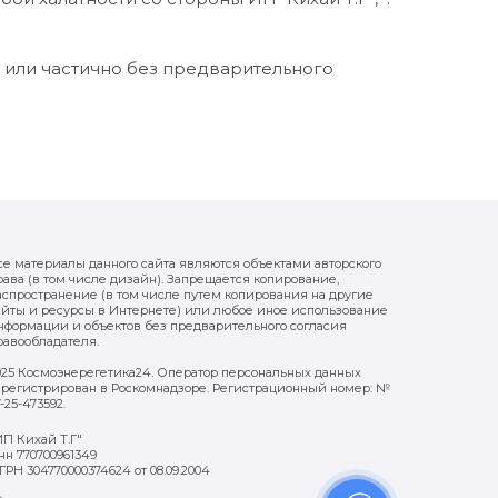
ю или частично без предварительного
се материалы данного сайта являются объектами авторского
рава (в том числе дизайн). Запрещается копирование,
аспространение (в том числе путем копирования на другие
айты и ресурсы в Интернете) или любое иное использование
нформации и объектов без предварительного согласия
равообладателя.
025 Космоэнерегетика24. Оператор персональных данных
арегистрирован в Роскомнадзоре. Регистрационный номер: №
7-25-473592.
ИП Кихай Т.Г"
нн 770700961349
ГРН 304770000374624 от 08.09.2004