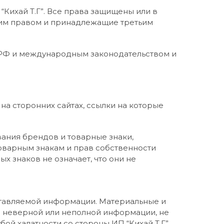
Кихай Т.Г”. Все права защищены или в
ким правом и принадлежащие третьим
 РФ и международным законодательством и
на сторонних сайтах, ссылки на которые
ания брендов и товарные знаки,
оварным знакам и прав собственности
 знаков не означает, что они не
доставляемой информации. Материальные и
ия неверной или неполной информации, не
й халатности со стороны ИП “Кихай Т.Г”, .