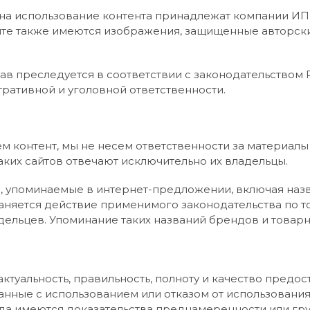
на использование контента принадлежат компании ИП “
айте также имеются изображения, защищенные авторс
в преследуется в соответствии с законодательством
ративной и уголовной ответственности.
м контент, мы не несем ответственности за материалы 
аких сайтов отвечают исключительно их владельцы.
и, упоминаемые в интернет-предложении, включая назв
няется действие применимого законодательства по т
льцев. Упоминание таких названий брендов и товарных
а актуальность, правильность, полноту и качество пре
язанные с использованием или отказом от использован
да имеются доказательства преднамеренности или грубо