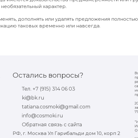
 необязательный характер.
изменять, дополнять или удалять предложения полность
икацию таковых временно или навсегда.
х
Остались вопросы?
В
п
р
с
Тел. +7 (915) 314 06 03
и
п
ki@bk.ru
2
tatiana.cosmoki@gmail.com
з
7
info@cosmoki.ru
"
Обратная связь с сайта
И
О
РФ, г. Москва Ул Гарибальди дом 10, корп 2