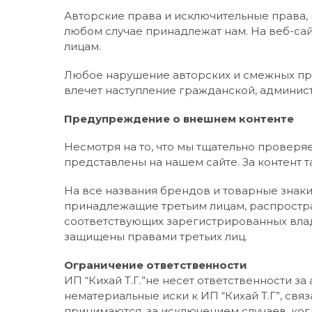
Авторские права и исключительные права, 
любом случае принадлежат нам. На веб-с
лицам.
Любое нарушение авторских и смежных пра
влечет наступление гражданской, админист
Предупреждение о внешнем контенте
Несмотря на то, что мы тщательно проверяе
представлены на нашем сайте. За контент т
На все названия брендов и товарные знак
принадлежащие третьим лицам, распростра
соответствующих зарегистрированных владе
защищены правами третьих лиц.
Ограничение ответственности
ИП “Кихай Т.Г.”не несет ответственности з
нематериальные иски к ИП “Кихай Т.Г”, св
принимаются, за исключением случаев, ког