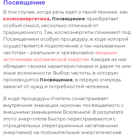
Посвящение
В том случае, когда речь идёт о такой технике, как
космоэнергетика
, Посвящение
приобретает
особый смысл, несколько отличный от
традиционного. Так, космоэнергеты понимают под
Посвящением особую процедуру, в ходе которой
осуществляется подключение к так называемым
частотам – реальным и чрезвычайно
мощным
источникам космической энергии
. Каждая из них
обладает своими характеристиками и дарит те или
иные возможности. Выбор частоты, в которую
производится
Посвящение
, в первую очередь
зависит от нужд и потребностей человека.
В ходе процедуры Учитель сонастраивает
внутренние эманации «кокона» посвящаемого с
внешними эманациями Вселенной. В результате
этого энерготела быстро перестраиваются с
отрицательных (перегруженных негативными
энергиями) на положительные энергетические