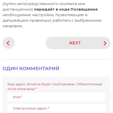
(путём непосредственного контакта или
дистанционно)
передаёт в ходе Посвящения
необходимые настройки, позволяющие в
дальнейшем правильно работать с выбранными
каналами.
P
NEXT
o
s
t
P
ОДИН КОММЕНТАРИЙ
a
g
i
Ваш адрес email не будет опубликован.
Обязательные
поля помечены
*
n
a
t
i