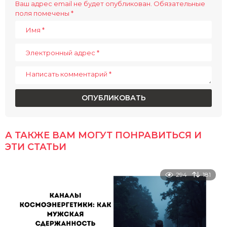
i
Ваш адрес email не будет опубликован.
Обязательные
поля помечены
*
n
a
t
i
o
n
А ТАКЖЕ ВАМ МОГУТ ПОНРАВИТЬСЯ И
ЭТИ СТАТЬИ
294
181