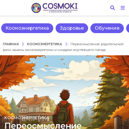
Космоэнергетика
Здоровье
Обучение
КОСМОЭНЕРГЕТИКА
ГЛАВНАЯ
Переосмысление родительской
роли: каналы космоэнергетики и синдром опустевшего гнезда
2
КОСМОЭНЕРГЕТИКА
Переосмысление
г