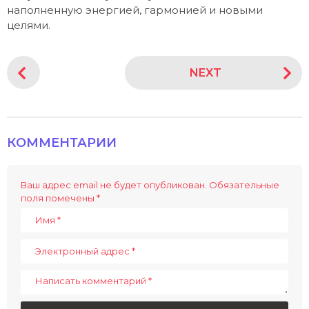
наполненную энергией, гармонией и новыми
целями.
P
NEXT
o
s
t
P
КОММЕНТАРИИ
a
g
i
Ваш адрес email не будет опубликован.
Обязательные
поля помечены
*
n
a
t
i
o
n