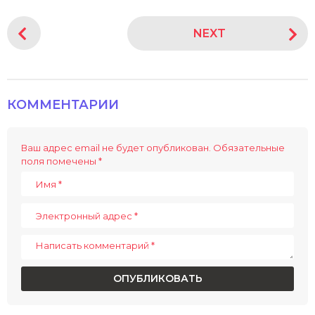
P
NEXT
o
s
t
P
КОММЕНТАРИИ
a
g
i
Ваш адрес email не будет опубликован.
Обязательные
поля помечены
*
n
a
t
i
o
n