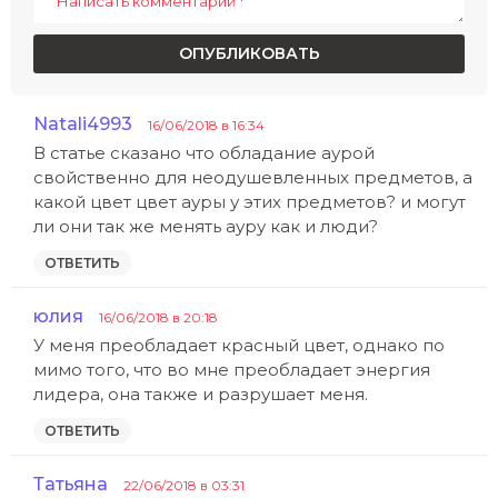
n
Natali4993
:
16/06/2018 в 16:34
В статье сказано что обладание аурой
свойственно для неодушевленных предметов, а
какой цвет цвет ауры у этих предметов? и могут
ли они так же менять ауру как и люди?
ОТВЕТИТЬ
юлия
:
16/06/2018 в 20:18
У меня преобладает красный цвет, однако по
мимо того, что во мне преобладает энергия
лидера, она также и разрушает меня.
ОТВЕТИТЬ
Татьяна
:
22/06/2018 в 03:31