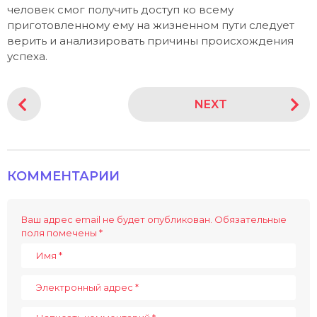
человек смог получить доступ ко всему
приготовленному ему на жизненном пути следует
верить и анализировать причины происхождения
успеха.
P
NEXT
o
s
t
P
КОММЕНТАРИИ
a
g
i
Ваш адрес email не будет опубликован.
Обязательные
поля помечены
*
n
a
t
i
o