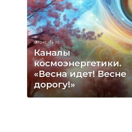
245
93
Каналы
космоэнергетики.
«Весна идет! Весне
дорогу!»