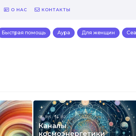
О НАС
КОНТАКТЫ
Быстрая помощь
Аура
Для женщин
Се
395
132
Каналы
космоэнергетики