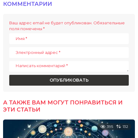
КОММЕНТАРИИ
i
o
n
Ваш адрес email не будет опубликован.
Обязательные
поля помечены
*
А ТАКЖЕ ВАМ МОГУТ ПОНРАВИТЬСЯ И
ЭТИ СТАТЬИ
395
132