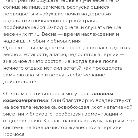
Как приятно ощущать первые лучи весеннего
солнца на лице, замечать распускающиеся
первоцветы и набухшие почки на деревьях,
радоваться появлению первой травы,
пробивающейся из-под снега, и слушать пение
весенних птиц. Весна — время наслаждения и
надежды, любви и обновления.
Однако не всем удается полноценно наслаждаться
весной. Усталость, апатия, недостаток энергии —
знакомое ли это состояние, когда даже после
ночного отдыха нет сил встать? Как преодолеть
зимнюю апатию и вернуть себе желание
действовать?
Ответом на эти вопросы могут стать
каналы
космоэнергетики
. Они благотворно воздействуют
на все тела человека, освобождая их от негативной
энергии и блоков, способствуя гармонизации и
оздоровлению. Каналы наполняют ауру, чакры и все
системы человека чистой жизненной энергией
Космоса.