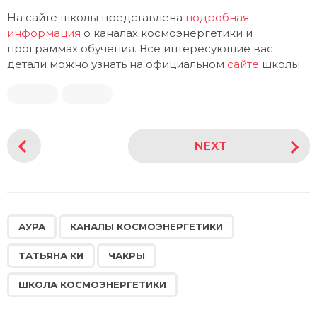
На сайте школы представлена
подробная
информация
о каналах космоэнергетики и
программах обучения. Все интересующие вас
детали можно узнать на официальном
сайте
школы.
P
NEXT
o
s
t
P
,
,
,
,
a
АУРА
КАНАЛЫ КОСМОЭНЕРГЕТИКИ
g
ТАТЬЯНА КИ
ЧАКРЫ
i
n
ШКОЛА КОСМОЭНЕРГЕТИКИ
a
t