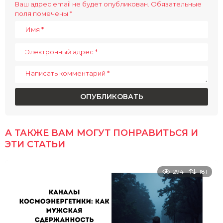
i
Ваш адрес email не будет опубликован.
Обязательные
поля помечены
*
n
a
t
i
o
n
А ТАКЖЕ ВАМ МОГУТ ПОНРАВИТЬСЯ И
ЭТИ СТАТЬИ
294
181