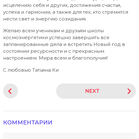
исцелению себя и других, достижения счастья,
успеха и гармонии, а также для тех, кто стремится
нести свет и энергию созидания.
Желаю всем ученикам и друзьям школы
космоэнергетики успешно завершить все
запланированные дела и встретить Новый год в
состоянии ресурсности и с прекрасным
настроением. Мира всем и благополучия!
С любовью Татьяна Ки
P
NEXT
o
s
t
P
КОММЕНТАРИИ
a
g