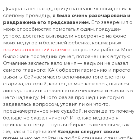
Двадцать лет назад, придя на сеанс ясновидения к
слепому провидцу,
я была очень разочарована и
раздражена его предсказанием.
Его заверения о
моих способностях помогать людям, грядущем
успехе, достатке выглядели невероятно на фоне
моих недугов и болезней ребенка, кошмарных
взаимоотношений в семье
, отсутствия работы. Мне
было жаль последних денег, потраченных впустую.
Отчаяние захлестывало меня — ведь он не сказал
самого главного: КАК обрести гармонию и просто
выжить. Сейчас я часто вспоминаю того слепого
старика, который, как тогда мне казалось, пытался
лишь успокоить отчаявшегося человека и вселить в
него надежду. Много раз за прошедшие годы я
задавалась вопросом, уловил ли он что-то,
предначертанное мне судьбой, и если да, то почему
больше не сказал ничего? И только недавно я
пришла к ответу — путь выбирает сам человек, так
же, как и попутчиков!
Каждый следует своим
путем
и может сойти на любой станции, с тем чтобы