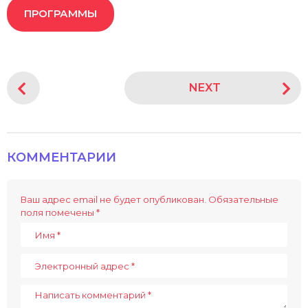
ПРОГРАММЫ
P
NEXT
o
s
t
P
КОММЕНТАРИИ
a
g
i
Ваш адрес email не будет опубликован.
Обязательные
поля помечены
*
n
a
t
i
o
n