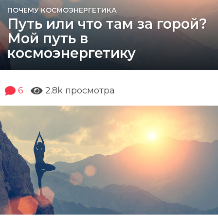
8
ПОЧЕМУ КОСМОЭНЕРГЕТИКА
Путь или что там за горой?
л
е
Мой путь в
т
космоэнергетику
a
g
o
6
6
2.8k
просмотра
л
е
т
a
g
o