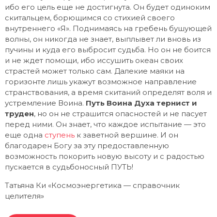
ибо его цель еще не достигнута. Он будет одиноким
скитальцем, борющимся со стихией своего
внутреннего «Я». Поднимаясь на гребень бушующей
волны, он никогда не знает, выплывет ли вновь из
пучины и куда его выбросит судьба. Но он не боится
и не ждет помощи, ибо иссушить океан своих
страстей может только сам. Далекие маяки на
горизонте лишь укажут возможное направление
странствования, а время скитаний определят воля и
устремление Воина.
Путь Воина Духа тернист и
труден
, но он не страшится опасностей и не пасует
перед ними. Он знает, что каждое испытание — это
еще одна
ступень
к заветной вершине. И он
благодарен Богу за эту предоставленную
возможность покорить новую высоту и с радостью
пускается в судьбоносный ПУТЬ!
Татьяна Ки «Космоэнергетика — справочник
целителя»