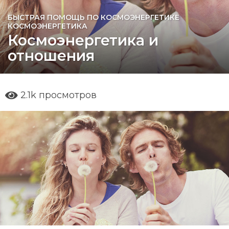
БЫСТРАЯ ПОМОЩЬ ПО КОСМОЭНЕРГЕТИКЕ
,
8
КОСМОЭНЕРГЕТИКА
л
Космоэнергетика и
е
отношения
т
a
g
o
2.1k
просмотров
6
л
е
т
a
g
o