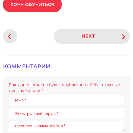
ХОЧУ ОБУЧИТЬСЯ
P
NEXT
o
s
t
P
КОММЕНТАРИИ
a
g
i
Ваш адрес email не будет опубликован.
Обязательные
поля помечены
*
n
a
t
i
o
n