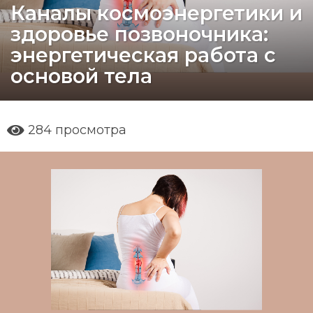
Каналы космоэнергетики и
г
о
здоровье позвоночника:
д
энергетическая работа с
a
g
основой тела
o
1
г
284
просмотра
о
д
a
g
o