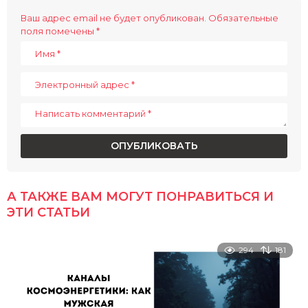
g
i
Ваш адрес email не будет опубликован.
Обязательные
поля помечены
*
n
a
t
i
o
n
А ТАКЖЕ ВАМ МОГУТ ПОНРАВИТЬСЯ И
ЭТИ СТАТЬИ
294
181