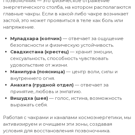
Позвоночник — это физическое отражение
энергетического столба, на котором располагаются
главные чакры. Если в какой-либо чакре возникает
застой, это может проявиться в теле как боль или
напряжение.
Муладхара (копчик)
— отвечает за ощущение
безопасности и физическую устойчивость.
Свадхистана (крестец)
— хранит эмоции,
сексуальность, способность чувствовать
удовольствие от жизни.
Манипура (поясница)
— центр воли, силы и
внутреннего огня.
Анахата (грудной отдел)
— отвечает за
принятие, любовь и эмпатию.
Вишудха (шея)
— голос, истина, возможность
выражать себя.
Работая с чакрами и каналами космоэнергетики, мы
активизируем и очищаем эти зоны, создавая
условия для восстановления позвоночника.