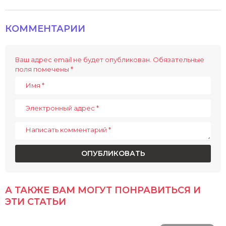
t
P
КОММЕНТАРИИ
a
g
i
Ваш адрес email не будет опубликован.
Обязательные
поля помечены
*
n
a
t
i
o
n
А ТАКЖЕ ВАМ МОГУТ ПОНРАВИТЬСЯ И
ЭТИ СТАТЬИ