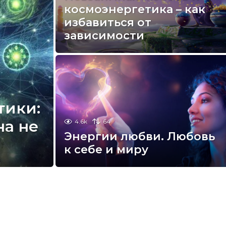
космоэнергетика – как
избавиться от
зависимости
тики:
на не
4.6k
64
Энергии любви. Любовь
к себе и миру