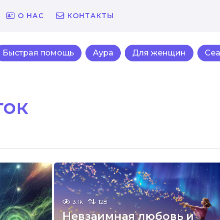
О НАС
КОНТАКТЫ
Быстрая помощь
Аура
Для женщин
Се
ток
3.1k
128
Невзаимная любовь и