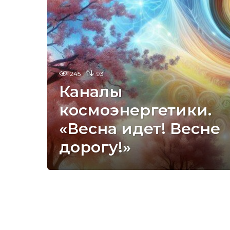
245
93
Каналы
космоэнергетики.
«Весна идет! Весне
дорогу!»