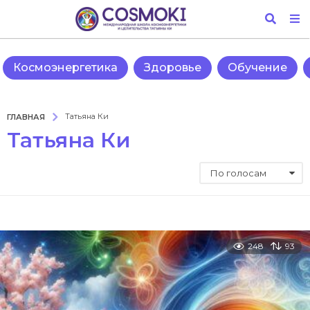
Космоэнергетика
Здоровье
Обучение
ГЛАВНАЯ
Татьяна Ки
Татьяна Ки
По голосам
248
93