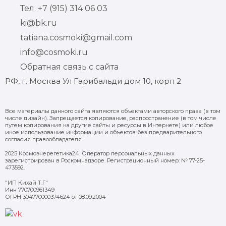
Тел. +7 (915) 314 06 03
ki@bk.ru
tatiana.cosmoki@gmail.com
info@cosmoki.ru
Обратная связь с сайта
РФ, г. Москва Ул Гарибальди дом 10, корп 2
Все материалы данного сайта являются объектами авторского права (в том
числе дизайн). Запрещается копирование, распространение (в том числе
путем копирования на другие сайты и ресурсы в Интернете) или любое
иное использование информации и объектов без предварительного
согласия правообладателя.
2025 Космоэнерегетика24. Оператор персональных данных
зарегистрирован в Роскомнадзоре. Регистрационный номер: № 77-25-
473592.
"ИП Кихай Т.Г"
Инн 770700961349
ОГРН 304770000374624 от 08.09.2004