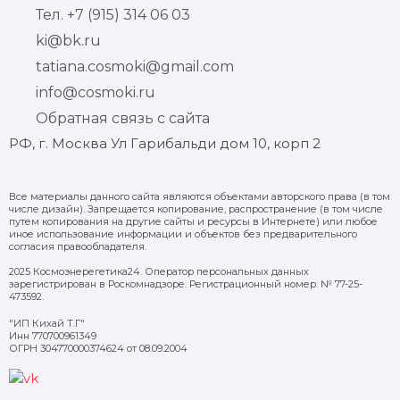
Тел. +7 (915) 314 06 03
ki@bk.ru
tatiana.cosmoki@gmail.com
info@cosmoki.ru
Обратная связь с сайта
РФ, г. Москва Ул Гарибальди дом 10, корп 2
Все материалы данного сайта являются объектами авторского права (в том
числе дизайн). Запрещается копирование, распространение (в том числе
путем копирования на другие сайты и ресурсы в Интернете) или любое
иное использование информации и объектов без предварительного
согласия правообладателя.
2025 Космоэнерегетика24. Оператор персональных данных
зарегистрирован в Роскомнадзоре. Регистрационный номер: № 77-25-
473592.
"ИП Кихай Т.Г"
Инн 770700961349
ОГРН 304770000374624 от 08.09.2004